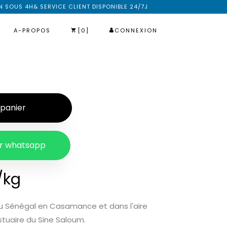
N SOUS 4H& SERVICE CLIENT DISPONIBLE 24/7J
A-PROPOS
[0]
CONNEXION
 panier
r whatsapp
/kg
 au Sénégal en Casamance et dans l'aire
stuaire du Sine Saloum.