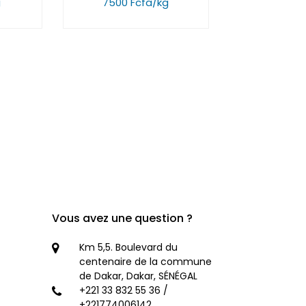
g
7500 Fcfa/kg
Vous avez une question ?
Km 5,5. Boulevard du
centenaire de la commune
de Dakar, Dakar, SÉNÉGAL
+221 33 832 55 36 /
+221774006142