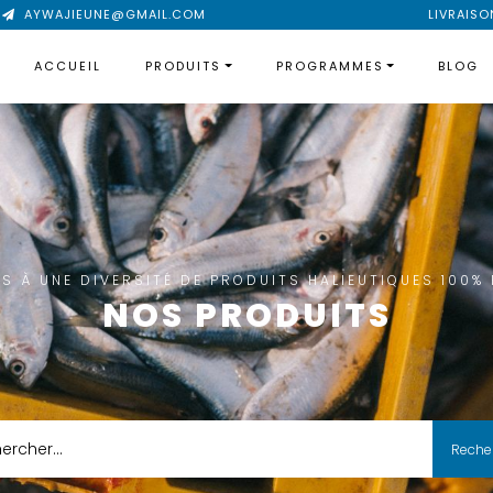
AYWAJIEUNE@GMAIL.COM
LIVRAISO
ACCUEIL
PRODUITS
PROGRAMMES
BLOG
S À UNE DIVERSITÉ DE PRODUITS HALIEUTIQUES 100% 
NOS PRODUITS