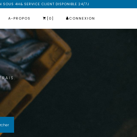
N SOUS 4H& SERVICE CLIENT DISPONIBLE 24/7J
A-PROPOS
[0]
CONNEXION
FRAIS.